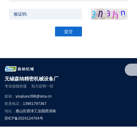
提交
无锡森纳精密机械设备厂
专业创造价值 实力证明一切
邮箱：
youjiuxu398@sina.cn
联系电话：
13961797367
地址：
惠山区西漳工业园西漳路
苏ICP备2024124704号