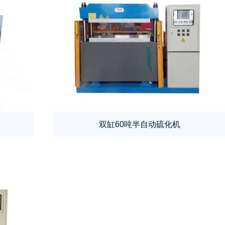
双缸60吨半自动硫化机