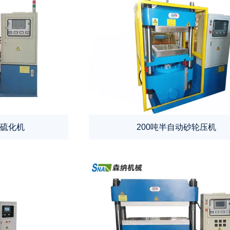
温硫化机
200吨半自动砂轮压机