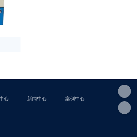
中心
新闻中心
案例中心